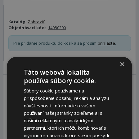
Katalóg:
Zobraziť
Objednávací kód:
14080200
Pre pridanie produktu do košíka sa prosím
prihláste
.
×
Parametre
Ceny
Popis
Táto webová lokalita
používa súbory cookie.
Súbory cookie používame na
Size
2
prispôsobenie obsahu, reklám a analýzu
F max. at normal [N]
350
návštevnosti. Informácie o vašom
F max. at hard [N]
440
používaní našej stránky zdieľame aj s
s max. at normal [mm]
50
našimi reklamnými a analytickými
partnermi, ktorí ich môžu kombinovať s
s max. at hard [mm]
40
inými informáciami, ktoré ste im poskytli
D [mm]
58