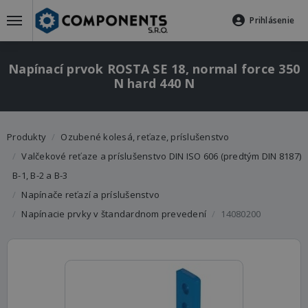
Prihlásenie
Napínací prvok ROSTA SE 18, normal force 350
N hard 440 N
Produkty
Ozubené kolesá, reťaze, príslušenstvo
Valčekové reťaze a príslušenstvo DIN ISO 606 (predtým DIN 8187)
B-1, B-2 a B-3
Napínače reťazí a príslušenstvo
Napínacie prvky v štandardnom prevedení
14080200