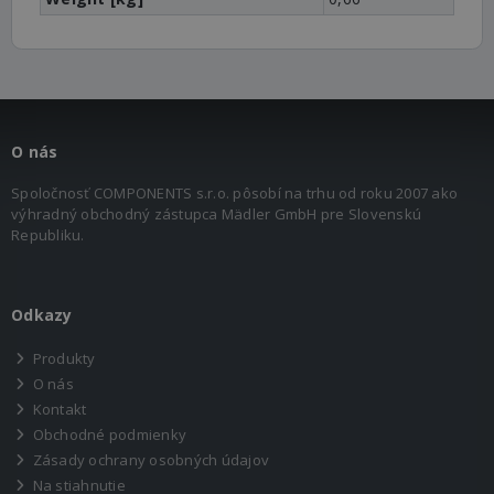
O nás
Spoločnosť COMPONENTS s.r.o. pôsobí na trhu od roku 2007 ako
výhradný obchodný zástupca Mädler GmbH pre Slovenskú
Republiku.
Odkazy
Produkty
O nás
Kontakt
Obchodné podmienky
Zásady ochrany osobných údajov
Na stiahnutie