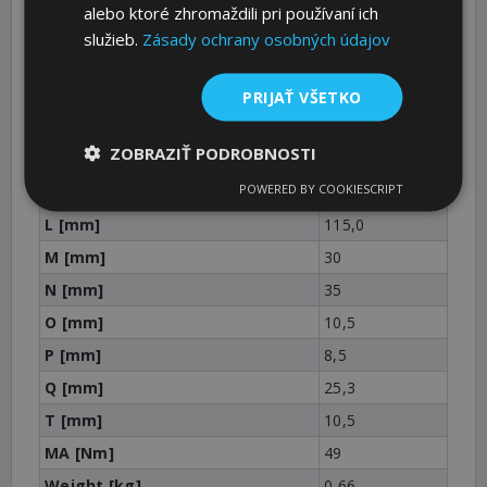
alebo ktoré zhromaždili pri používaní ich
E [mm]
79+1,5-0,5
služieb.
Zásady ochrany osobných údajov
G [mm]
7
H [mm]
M10
PRIJAŤ VŠETKO
J1 [mm]
100
ZOBRAZIŤ PODROBNOSTI
J2 [mm]
80
POWERED BY COOKIESCRIPT
K [mm]
30
L [mm]
115,0
M [mm]
30
N [mm]
35
O [mm]
10,5
P [mm]
8,5
Q [mm]
25,3
T [mm]
10,5
MA [Nm]
49
Weight [kg]
0,66