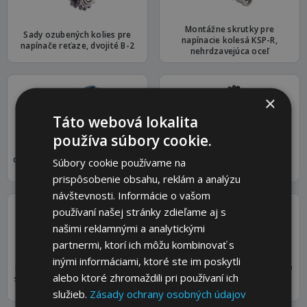
Montážne skrutky pre
Sady ozubených kolies pre
napínacie kolesá KSP-R,
napínače reťaze, dvojité B-2
nehrdzavejúca oceľ
×
Táto webová lokalita
používa súbory cookie.
Sady jazdcov reťazí pre
Napínacie kolesá reťaze KSP s
dvojradové valčekové reťaze B-
Súbory cookie používame na
ložiskom B-1
2
prispôsobenie obsahu, reklám a analýzu
návštevnosti. Informácie o vašom
používaní našej stránky zdieľame aj s
našimi reklamnými a analytickými
partnermi, ktorí ich môžu kombinovať s
inými informáciami, ktoré ste im poskytli
Napínacie kolesá reťaze KSP-R
Napínače reťaze SPANN-BOY®
alebo ktoré zhromaždili pri používaní ich
s ložiskom, nehrdzavejúca oceľ
TS, nehrdzavejúca oceľ, B-1, B-
B-1
2 a B-3
služieb.
Zásady ochrany osobných údajov