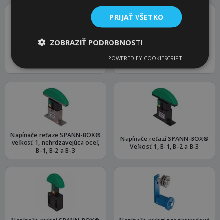
PRIJAŤ VŠETKO
ZOBRAZIŤ PODROBNOSTI
Napínače reťazí SPANN-BOY®
Napínače reťazí SPANN-BOY®
POWERED BY COOKIESCRIPT
TS-EP, B-1, B-2 a B-3
TS, B-1, B-2 a B-3
Napínače reťaze SPANN-BOX®
Napínače reťazí SPANN-BOX®
veľkosť 1, nehrdzavejúca oceľ,
Veľkosť 1, B-1, B-2 a B-3
B-1, B-2 a B-3