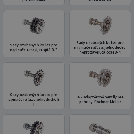
pozinkovaná
modrá farba
Sady ozubených kolies pre
Sady ozubených kolies pre
napínače reťaze, jednoduché,
napínače reťazí, trojité B-3
nehrdzavejúca oceľ B-1
Sady ozubených kolies pre
3/2 adaptérové ​​ventily pre
napínače reťazí, jednoduché B-
pohony Klöckner Möller
1