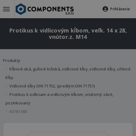
Prihlásenie
Protikus k vidlicovým kĺbom, veľk. 14 x 28,
vnútor.z. M14
Produkty
Kĺbové oká, guľové ložiská, vidlicové kĺby, vidlicové kĺby, uhlové
kĺby
Vidlicové kĺby DIN 71752, (predtým DIN 71751)
Protikus k vidliciam a vidlicovým kĺbom, vnútorný závit,
pozinkovaný
63761300