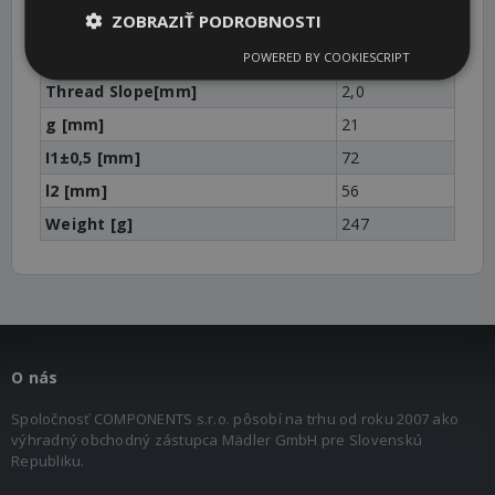
ZOBRAZIŤ PODROBNOSTI
d1 [mm]
14
d2 [mm]
M14
POWERED BY COOKIESCRIPT
Thread Slope[mm]
2,0
g [mm]
21
I1±0,5 [mm]
72
l2 [mm]
56
Weight [g]
247
O nás
Spoločnosť COMPONENTS s.r.o. pôsobí na trhu od roku 2007 ako
výhradný obchodný zástupca Mädler GmbH pre Slovenskú
Republiku.