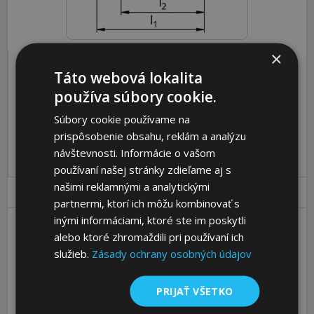
×
Táto webová lokalita
Katalóg:
Zobraziť
používa súbory cookie.
Objednávací kód:
63761300
Súbory cookie používame na
prispôsobenie obsahu, reklám a analýzu
Pre pridanie produktu do košíka sa prosím
prihláste
.
návštevnosti. Informácie o vašom
používaní našej stránky zdieľame aj s
našimi reklamnými a analytickými
Parametre
Ceny
Popis
partnermi, ktorí ich môžu kombinovať s
inými informáciami, ktoré ste im poskytli
alebo ktoré zhromaždili pri používaní ich
Thread Type
rechts
služieb.
Zásady ochrany osobných údajov
Size [mm]
14 x 28
a [mm]
27
PRIJAŤ VŠETKO
b [mm]
14