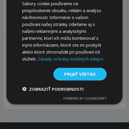
Súbory cookie používame na
Material:
Steel C45, whirled, with centring holes. Single-
prispôsobenie obsahu, reklám a analýzu
thread worms to be paired with single-thread worm gears.
If the module (and number of threads) are matching,
návštevnosti. Informácie o vašom
various ratios at various axle distances can be realized.
používaní našej stránky zdieľame aj s
Pressure angle 20°.
našimi reklamnými a analytickými
partnermi, ktorí ich môžu kombinovať s
inými informáciami, ktoré ste im poskytli
alebo ktoré zhromaždili pri používaní ich
ND+
0,2 /
služieb.
Zásady ochrany osobných údajov
d
da
+0,4
NL1
G
NL2
SKU
Module
[mm]
[mm]
[mm]
[mm]
[mm]
[m
PRIJAŤ VŠETKO
31000100
3
38
44
30
130
46
90
31030100
4
50
58
40
175
62
120
ZOBRAZIŤ PODROBNOSTI
31060100
5
62
72
50
220
80
150
POWERED BY COOKIESCRIPT