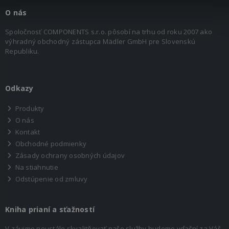
O nás
Spoločnosť COMPONENTS s.r.o. pôsobí na trhu od roku 2007 ako
výhradný obchodný zástupca Mädler GmbH pre Slovenskú
Republiku.
Odkazy
Produkty
O nás
Kontakt
Obchodné podmienky
Zásady ochrany osobných údajov
Na stiahnutie
Odstúpenie od zmluvy
Kniha prianí a sťažností
V záujme neustále skvalitňovať naše služby budeme vďační za Váš