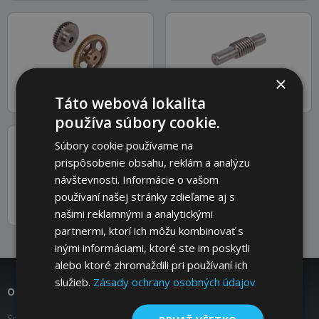
×
Štandardné šnekové kolesá,
Šnekové hriadele, oceľ, dvojitý
Táto webová lokalita
dvojzávitové, pravé
závit, pravé, Modul 0,5 až 2
používa súbory cookie.
Súbory cookie používame na
prispôsobenie obsahu, reklám a analýzu
návštevnosti. Informácie o vašom
používaní našej stránky zdieľame aj s
Šnekové hriadele, oceľ, dvojitý
našimi reklamnými a analytickými
závit, pravé, Modul 3 a 4
partnermi, ktorí ich môžu kombinovať s
inými informáciami, ktoré ste im poskytli
alebo ktoré zhromaždili pri používaní ich
služieb.
Zásady ochrany osobných údajov
O nás
Spoločnosť COMPONENTS s.r.o. pôsobí na trhu od roku 2007 ako