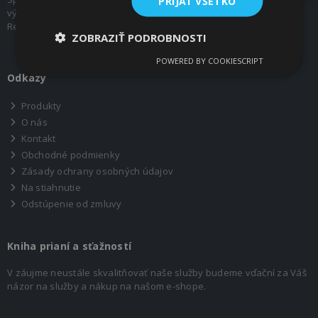
PRIJAŤ VŠETKO
výhradný obchodný zástupca Mädler GmbH pre Slovenskú
Republiku.
ZOBRAZIŤ PODROBNOSTI
POWERED BY COOKIESCRIPT
Odkazy
Produkty
O nás
Kontakt
Obchodné podmienky
Zásady ochrany osobných údajov
Na stiahnutie
Odstúpenie od zmluvy
Kniha prianí a sťažností
V záujme neustále skvalitňovať naše služby budeme vďační za Váš
názor na služby a nákup na našom e-shope.