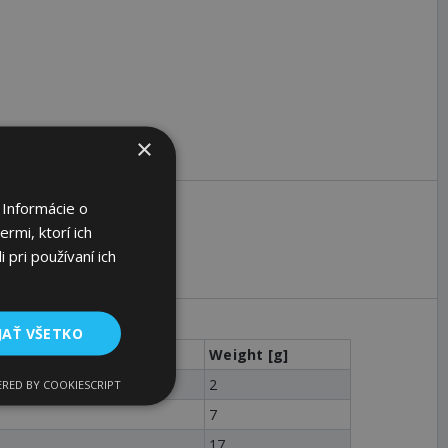
×
 Informácie o
rmi, ktorí ich
 pri používaní ich
JAŤ VŠETKO
 b1 [in.]
Weight [g]
2
RED BY COOKIESCRIPT
7
17