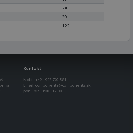
24
39
122
Kontakt
aše
Mobil:
+421 907 702 581
or na
Email:
components@components.sk
.
pon - pia: 8:00 - 17:00