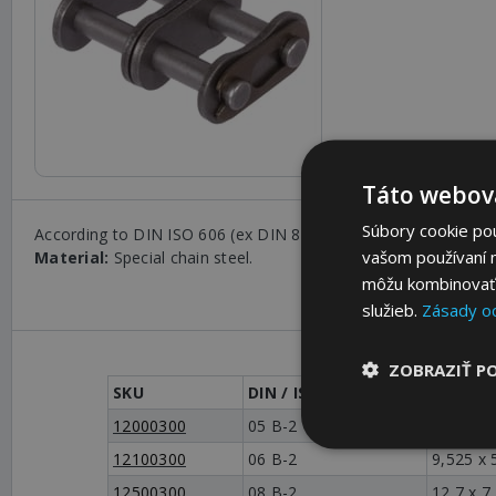
Táto webová
Súbory cookie po
According to DIN ISO 606 (ex DIN 8187).
vašom používaní n
Material:
Special chain steel.
môžu kombinovať s
služieb.
Zásady o
ZOBRAZIŤ P
SKU
DIN / ISO-Nr.
Pitch p
12000300
05 B-2
8,0 x 3,0
12100300
06 B-2
9,525 x 
12500300
08 B-2
12,7 x 7