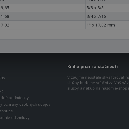
 9,65
5/8 x 3/8
11,68
3/4 x 7/16
17,02
1" x 17,02 mm
Kniha prianí a sťažností
V záujme neustále skvalitňovať n
kty
služby budeme vďační za Váš náz
služby a nákup na našom e-shope
kt
dné podmienky
y ochrany osobných údajov
ahnutie
penie od zmluvy