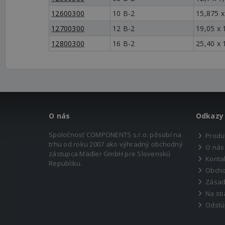
12600300
10 B-2
15,875 x
12700300
12 B-2
19,05 x 
12800300
16 B-2
25,40 x 
O nás
Odkazy
Spoločnosť COMPONENTS s.r.o. pôsobí na
Produ
trhu od roku 2007 ako výhradný obchodný
O nás
zástupca Mädler GmbH pre Slovenskú
Konta
Republiku.
Obcho
Zásad
Na sti
Odstú