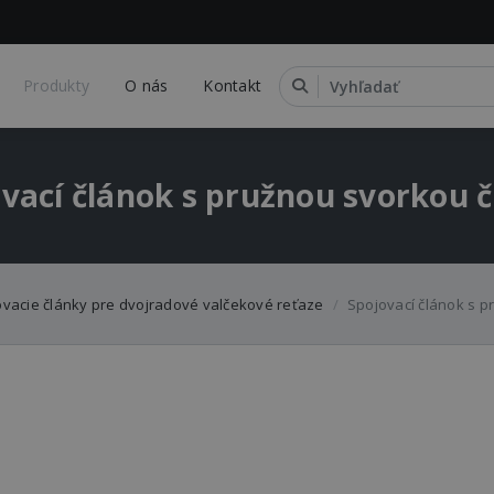
Produkty
O nás
Kontakt
vací článok s pružnou svorkou č
vacie články pre dvojradové valčekové reťaze
Spojovací článok s p