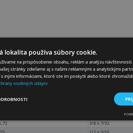
 lokalita používa súbory cookie.
užívame na prispôsobenie obsahu, reklám a analýzu návštevnosti.
ašej stránky zdieľame aj s našimi reklamnými a analytickými partne
 inými informáciami, ktoré ste im poskytli alebo ktoré zhromaždili
chrany osobných údajov
ODROBNOSTI
PRI
 x Inner Width b [mm]
Pitch p x Inner Width
-
POWE
5,72
3/8 x 7/32
,75
1/2 x 5/16