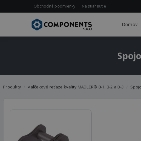
Obchodné podmienky
Na stiahnutie
Domov
Spojo
Produkty
Valčekové reťaze kvality MÄDLER® B-1, B-2 a B-3
Spojo