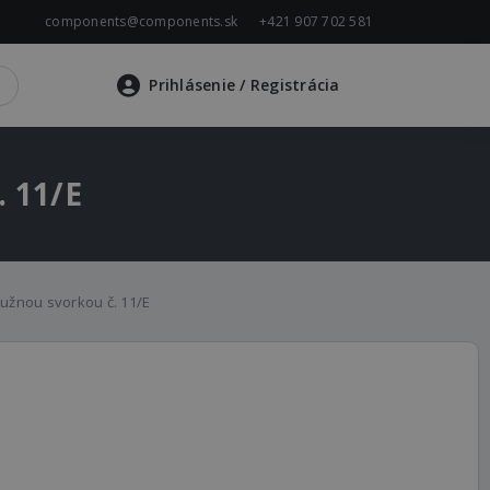
components@components.sk
+421 907 702 581
Prihlásenie
/ Registrácia
. 11/E
ružnou svorkou č. 11/E